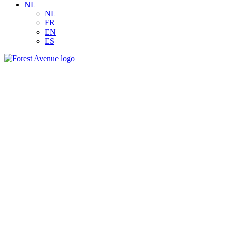
NL
NL
FR
EN
ES