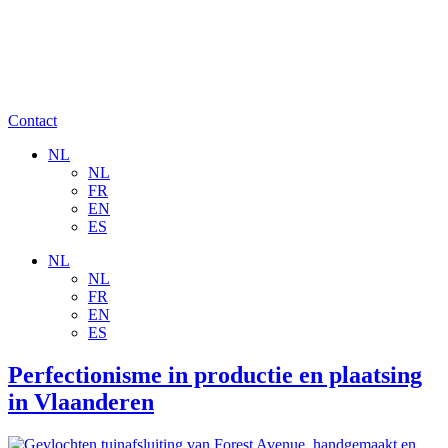
Contact
NL
NL
FR
EN
ES
NL
NL
FR
EN
ES
Perfectionisme in productie en plaatsing
in Vlaanderen