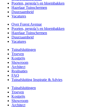
Poorten, pergola’s en bloembakken
Hazelaar Tuinschermen
Duurzaamheid
Vacatures
Over Forest Avenue
Poorten, pergola’s en bloembakken
Hazelaar Tuinschermen
Duurzaamheid
Vacatures
Tuinafsluitingen
Troeven
Kostprijs
Showroom
Architect
Realisaties
FAQ
Tuinafsluiting Inspiratie & Advies
Tuinafsluitingen
Troeven
Kostprijs
Showroom
Architect